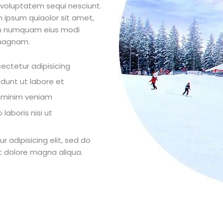
 voluptatem sequi nesciunt.
 ipsum quiaolor sit amet,
non numquam eius modi
 magnam.
ectetur adipisicing
idunt ut labore et
d minim veniam
laboris nisi ut
 adipisicing elit, sed do
t dolore magna aliqua.