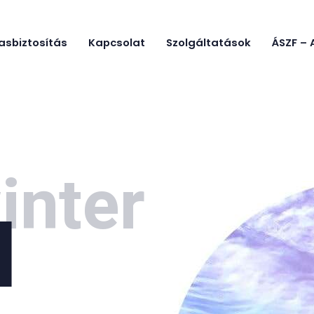
Főoldal
asbiztosítás
Kapcsolat
Szolgáltatások
ÁSZF – 
GYIK
ÓE SKI CAMP
Óbudai Egyetem Sítábor
Utasbiztosít
ás
Kapcsolat
inter
Szolgáltatás
ok
l
ÁSZF –
Adatkezelés,
Házirend