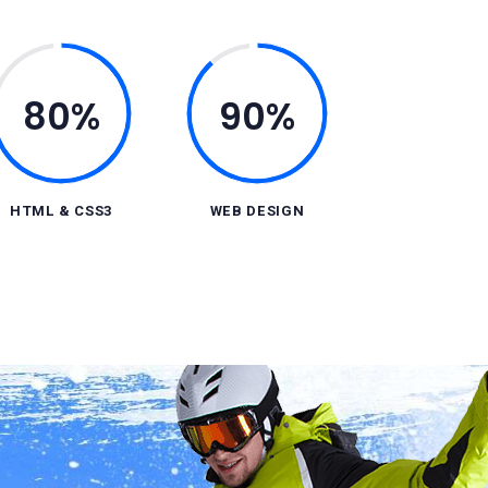
80%
90%
HTML & CSS3
WEB DESIGN