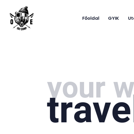
Főoldal
GYIK
Ut
your w
trave