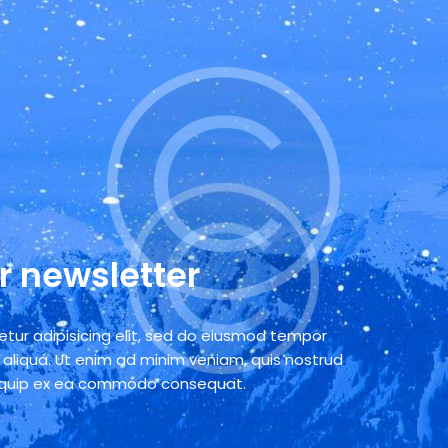
r newsletter
tur adipisicing elit, sed do eiusmod tempor
 aliqua. Ut enim ad minim veniam, quis nostrud
 aliquip ex ea commodo consequat.