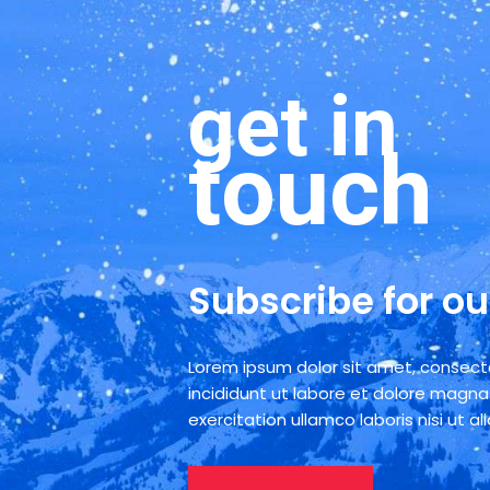
get in
touch
Subscribe for ou
Lorem ipsum dolor sit amet, consecte
incididunt ut labore et dolore magna
exercitation ullamco laboris nisi ut