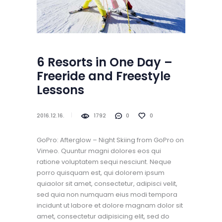
6 Resorts in One Day –
Freeride and Freestyle
Lessons
2016.12.16.
1792
0
0
GoPro: Afterglow – Night Skiing from GoPro on
Vimeo. Quuntur magni dolores eos qui
ratione voluptatem sequi nesciunt. Neque
porro quisquam est, qui dolorem ipsum
quiaolor sit amet, consectetur, adipisci velit,
sed quia non numquam eius modi tempora
incidunt ut labore et dolore magnam dolor sit
amet, consectetur adipisicing elit, sed do